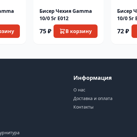
Gamma
Бисер Чехия Gamma
Бисер 
10/0 5г E012
10/0 5г 
75 ₽
72 ₽
рзину
В корзину
Информация
О нас
Доставка и оплата
Контакты
урнитура