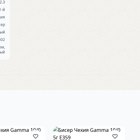
2.3
1-й
хия
сер
лый
602
ем,
лый