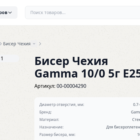
ров
Бисер Чехия
Бисер Чехия
Gamma 10/0 5г E2
Артикул:
00-00004290
Диаметр отверстия, мм:
0.7-
Бренд:
Gam
Материал:
Сте
Назначение:
Для бисероплете
Размер бисера, мм:
1