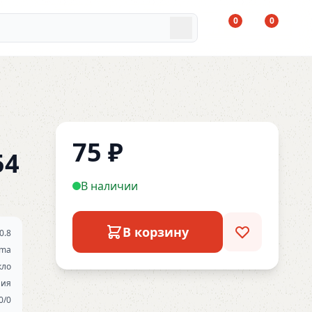
0
0
75
₽
54
В наличии
В корзину
0.8
ma
кло
ния
0/0