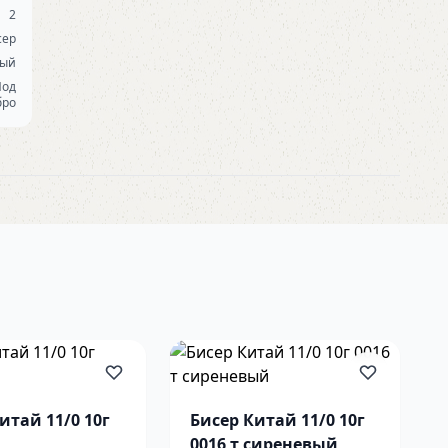
2
сер
лый
Под
бро
итай 11/0 10г
Бисер Китай 11/0 10г
0016 т сиреневый