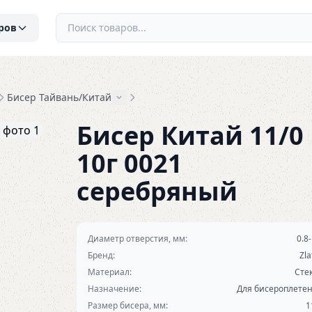
ров
Бисер Тайвань/Китай
Бисер Китай 11/0
10г 0021
серебряный
Диаметр отверстия, мм:
0.8-
Бренд:
Zla
Материал:
Сте
Назначение:
Для бисероплете
Размер бисера, мм:
1