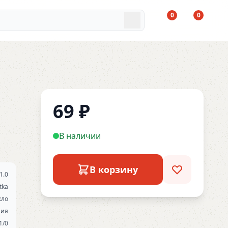
0
0
69
₽
В наличии
В корзину
1.0
tka
кло
ния
1/0