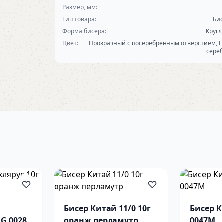
Размер, мм:
Тип товара:
Би
Форма бисера:
Круг
Цвет:
Прозрачный с посеребренным отверстием, 
сере
Бисер Китай 11/0 10г
Бисер К
GG 0028
оранж перламутр
0047М