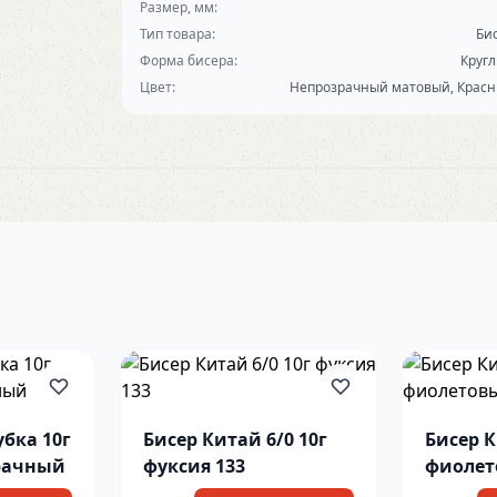
Размер, мм:
Тип товара:
Би
Форма бисера:
Круг
Цвет:
Непрозрачный матовый, Крас
убка 10г
Бисер Китай 6/0 10г
Бисер К
рачный
фуксия 133
фиолет