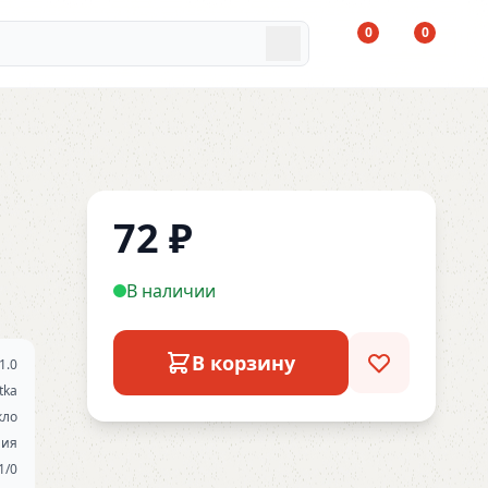
0
0
72
₽
В наличии
В корзину
1.0
tka
кло
ния
1/0