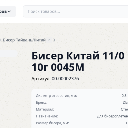
ров
Бисер Тайвань/Китай
Бисер Китай 11/0
10г 0045М
Артикул:
00-00002376
Диаметр отверстия, мм:
0.8-
Бренд:
Zla
Материал:
Сте
Назначение:
Для бисероплете
Размер бисера, мм:
1