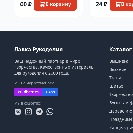
60 ₽
24 ₽
В корзину
В ко
Лавка Рукоделия
Каталог
Ваш надежный партнер в мире
Вышивка
творчества. Качественные материалы
Вязание
для рукоделия с 2009 года.
Ткани
Мы на маркетплейсах:
Шитье
Wildberries
Ozon
Творчество
Бусины и ф
Мы в соцсетях:
Дерево и ф
Праздники 
Канцеляри