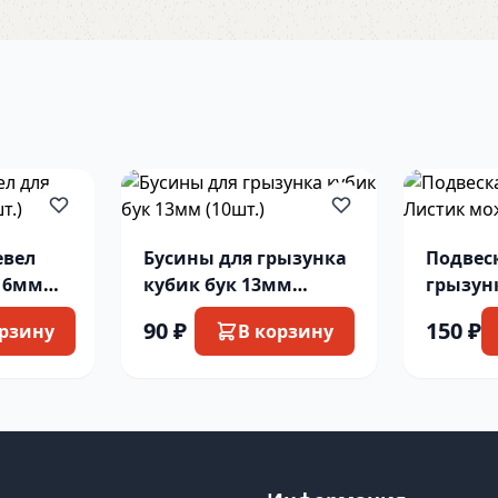
евел
Бусины для грызунка
Подвес
 16мм
кубик бук 13мм
грызун
(10шт.)
можжев
90 ₽
150 ₽
орзину
В корзину