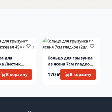
ка для
Кольцо для грызунка
ка Листик
из ясеня 7см гладкое
ел 45мм 1шт
(2шт.)
170 ₽
В корзину
В корзину