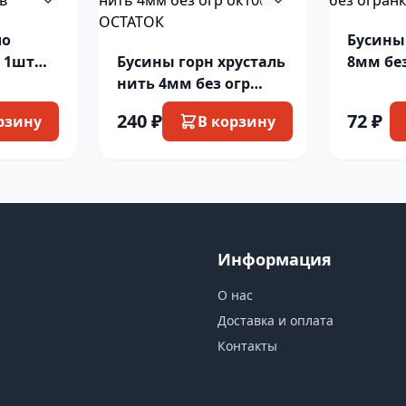
ло
Бусины
 1шт
Бусины горн хрусталь
8мм бе
нить 4мм без огр
(6шт) 
ок100шт ОСТАТОК
240 ₽
72 ₽
рзину
В корзину
Информация
О нас
Доставка и оплата
Контакты