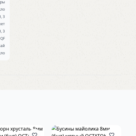
уры
кло
0, 3
кет
0, 3
QF
тай
кло