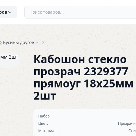
ров
Бусины другое
Кабошон стекло
прозрач 2329377
прямоуг 18х25мм
2шт
Набор:
Цвет:
Прозрач
Материал:
Сте