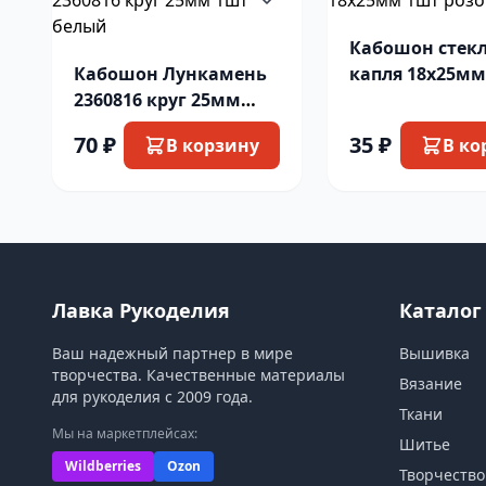
Кабошон стек
Кабошон Лункамень
капля 18х25мм
2360816 круг 25мм
розов
1шт белый
70 ₽
35 ₽
В корзину
В ко
Лавка Рукоделия
Каталог
Ваш надежный партнер в мире
Вышивка
творчества. Качественные материалы
Вязание
для рукоделия с 2009 года.
Ткани
Мы на маркетплейсах:
Шитье
Wildberries
Ozon
Творчество