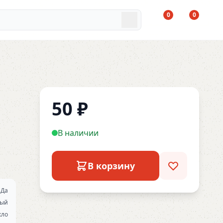
0
0
50
₽
В наличии
В корзину
Да
ный
кло