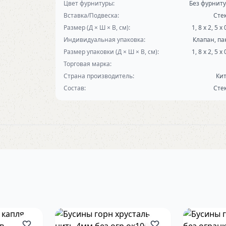
Цвет фурнитуры:
Без фурнит
Вставка/Подвеска:
Сте
Размер (Д × Ш × В, см):
1, 8 х 2, 5 х 
Индивидуальная упаковка:
Клапан, па
Размер упаковки (Д × Ш × В, см):
1, 8 х 2, 5 х 
Торговая марка:
Страна производитель:
Ки
Состав:
Сте