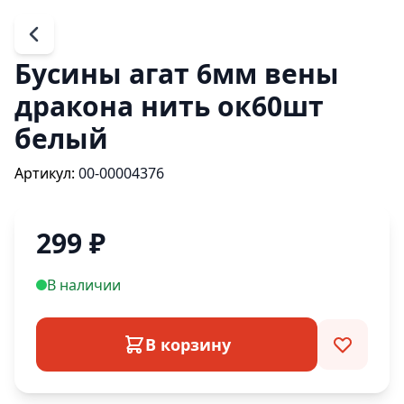
Бусины агат 6мм вены
дракона нить ок60шт
белый
Артикул:
00-00004376
299
₽
В наличии
В корзину