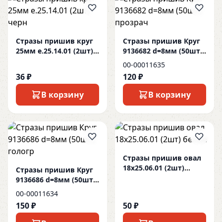
Стразы пришив круг
Стразы пришив Круг
25мм e.25.14.01 (2шт)
9136682 d=8мм (50шт.)
черн
прозрач
00-00011635
36 ₽
120 ₽
В корзину
В корзину
Стразы пришив овал
18x25.06.01 (2шт)
Стразы пришив Круг
белые
9136686 d=8мм (50шт.)
гологр
00-00011634
150 ₽
50 ₽