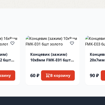
жим)
Концевик (зажим)
Концев
2 6шт
10х8мм FMK-E01 6шт
20х7мм
золото
под зо
60 ₽
90 ₽
рзину
В корзину