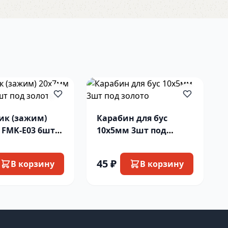
ик (зажим)
Карабин для бус
 FMK-E03 6шт
10х5мм 3шт под
лото
золото
45 ₽
В корзину
В корзину