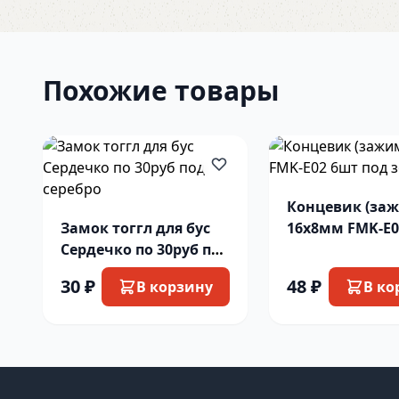
Похожие товары
Концевик (за
Замок тоггл для бус
16х8мм FMK-E0
Сердечко по 30руб под
под золото
серебро
30 ₽
48 ₽
В корзину
В ко