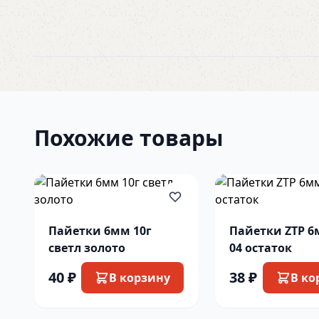
Похожие товары
Пайетки 6мм 10г
Пайетки ZTP 6
светл золото
04 остаток
40 ₽
38 ₽
В корзину
В ко