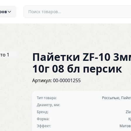
ров
Пайетки ZF-10 3м
10г 08 бл персик
Артикул:
00-00001255
Тип товара:
Россыпью, Пайе
Диаметр, мм:
Бренд:
Zla
Форма:
К
Эффект:
Мато