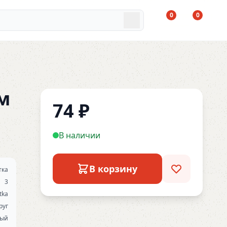
0
0
м
74
₽
В наличии
В корзину
тка
3
tka
руг
вый