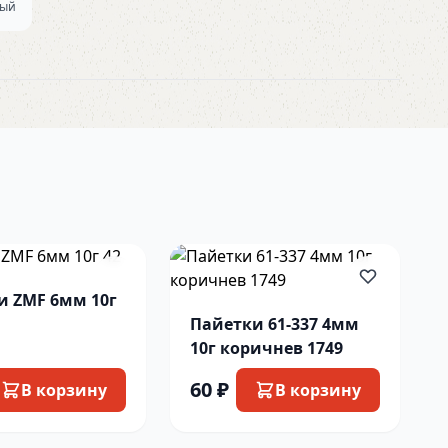
вый
и ZMF 6мм 10г
Пайетки 61-337 4мм
10г коричнев 1749
60 ₽
В корзину
В корзину