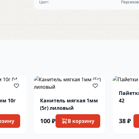
Цвет:
Персико
Пайетк
мм 10г
Канитель мягкая 1мм
42
(5г) лиловый
100 ₽
38 ₽
рзину
В корзину