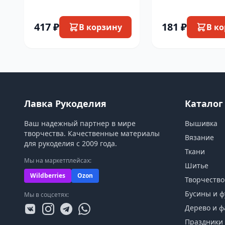
пчеловод
морю
417 ₽
181 ₽
В корзину
В к
Лавка Рукоделия
Каталог
Ваш надежный партнер в мире
Вышивка
творчества. Качественные материалы
Вязание
для рукоделия с 2009 года.
Ткани
Мы на маркетплейсах:
Шитье
Wildberries
Ozon
Творчество
Бусины и ф
Мы в соцсетях:
Дерево и ф
Праздники 