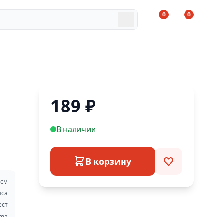
0
0
в
189
₽
В наличии
В корзину
 см
иса
ест
mma