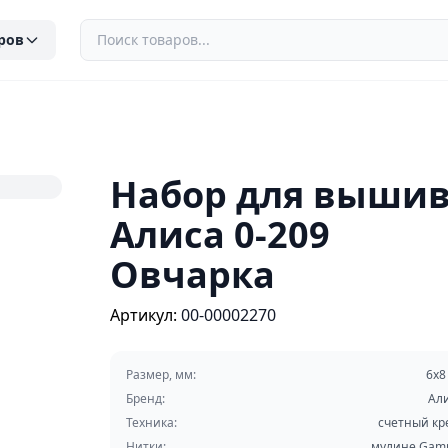
ров
Набор для выши
Алиса 0-209
Овчарка
Артикул:
00-00002270
Размер, мм:
6х8
Бренд:
Ал
Техника:
счетный кр
Нитки:
мулине Ga