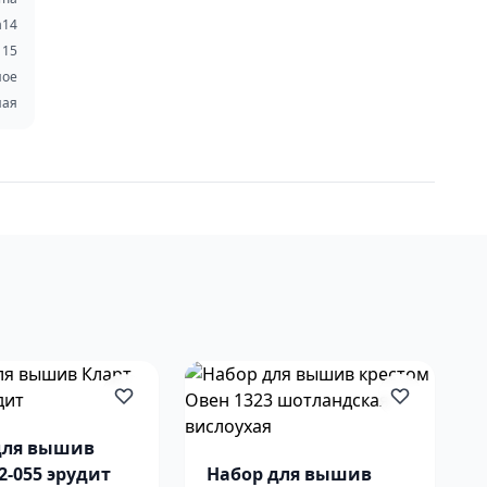
a14
15
ное
ная
для вышив
2-055 эрудит
Набор для вышив