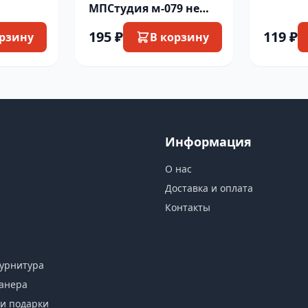
МПСтудия м-079 не
нужно слов
195 ₽
119 ₽
орзину
В корзину
Информация
О нас
Доставка и оплата
Контакты
урнитура
анера
и подарки