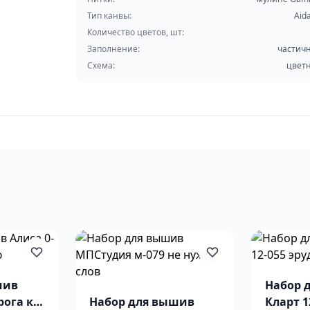
Тип канвы:
Aid
Количество цветов, шт:
Заполнение:
частич
Схема:
цвет
шив
Набор 
рога к
Набор для вышив
Кларт 1