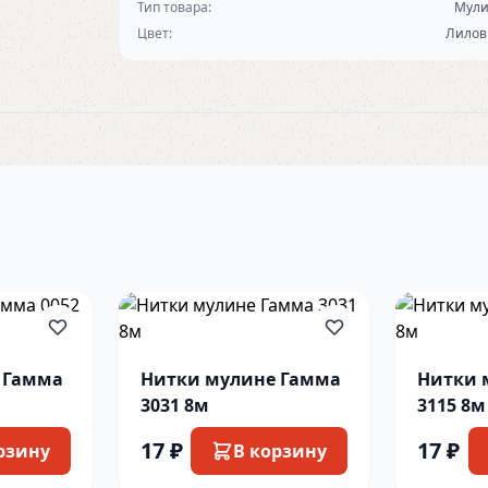
Тип товара:
Мул
Цвет:
Лило
 Гамма
Нитки мулине Гамма
Нитки 
3031 8м
3115 8м
17 ₽
17 ₽
рзину
В корзину