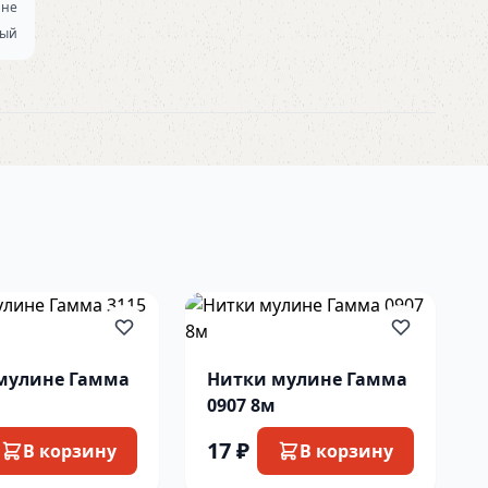
ине
вый
мулине Гамма
Нитки мулине Гамма
0907 8м
17 ₽
В корзину
В корзину