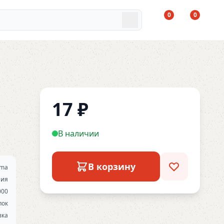
0
0
17
₽
В наличии
В корзину
ma
ния
000
пок
вка