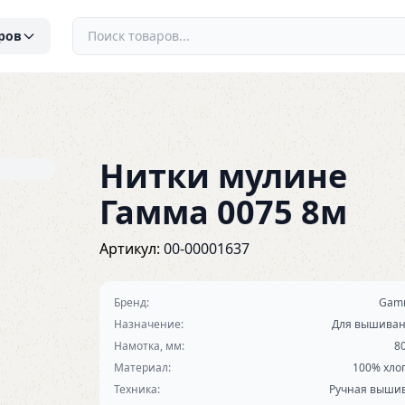
ров
Нитки мулине
Гамма 0075 8м
Артикул:
00-00001637
Бренд:
Gam
Назначение:
Для вышива
Намотка, мм:
8
Материал:
100% хло
Техника:
Ручная выши