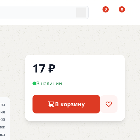
0
0
17
₽
В наличии
В корзину
ma
ния
000
пок
вка