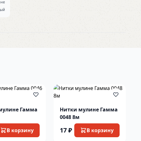
ине
вый
мулине Гамма
Нитки мулине Гамма
0048 8м
17 ₽
В корзину
В корзину