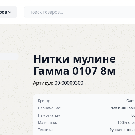
ров
Нитки мулине
Гамма 0107 8м
Артикул:
00-00000300
Бренд:
Gam
Назначение:
Для вышива
Намотка, мм:
8
Материал:
100% хло
Техника:
Ручная выши