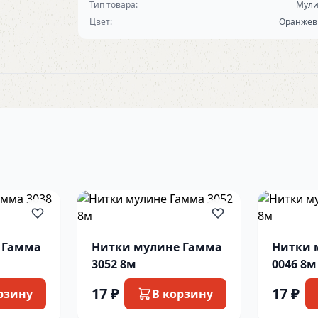
Тип товара:
Мул
Цвет:
Оранже
 Гамма
Нитки мулине Гамма
Нитки 
3052 8м
0046 8м
17 ₽
17 ₽
рзину
В корзину