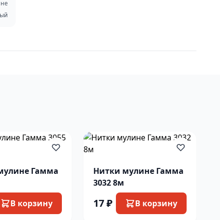
ине
вый
мулине Гамма
Нитки мулине Гамма
3032 8м
17 ₽
В корзину
В корзину