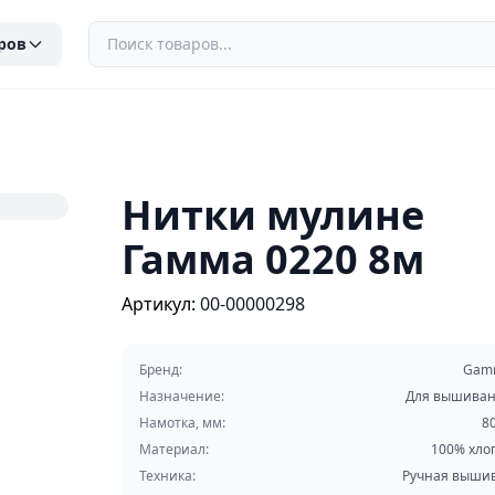
ров
Нитки мулине
Гамма 0220 8м
Артикул:
00-00000298
Бренд:
Gam
Назначение:
Для вышива
Намотка, мм:
8
Материал:
100% хло
Техника:
Ручная выши