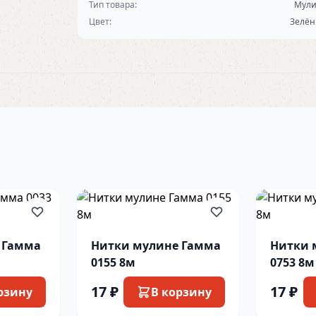
Тип товара:
Мул
Цвет:
Зелё
 Гамма
Нитки мулине Гамма
Нитки 
0155 8м
0753 8м
17 ₽
17 ₽
рзину
В корзину