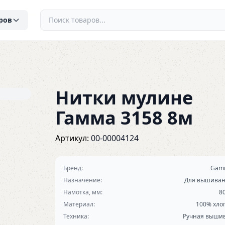
ров
Нитки мулине
Гамма 3158 8м
Артикул:
00-00004124
Бренд:
Gam
Назначение:
Для вышива
Намотка, мм:
8
Материал:
100% хло
Техника:
Ручная выши