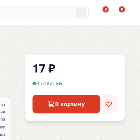
0
0
17
₽
В наличии
В корзину
ma
ния
000
пок
вка