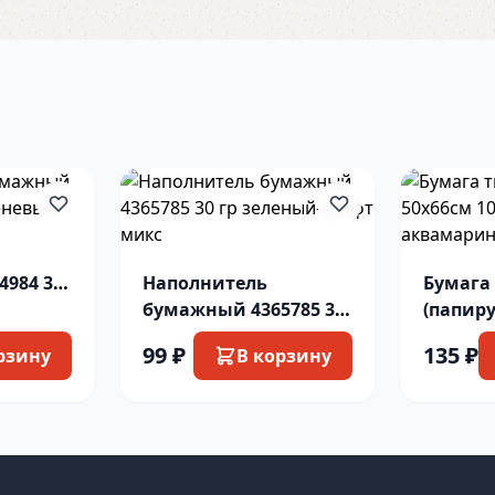
984 30
Наполнитель
Бумага
бумажный 4365785 30
(папиру
гр зеленый-крафт
67-89 3
99 ₽
135 ₽
рзину
В корзину
микс