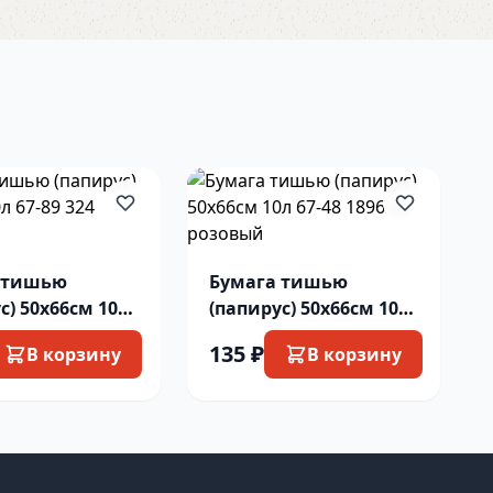
 тишью
Бумага тишью
с) 50х66см 10л
(папирус) 50х66см 10л
24 аквамарин
67-48 1896 св розовый
135 ₽
В корзину
В корзину