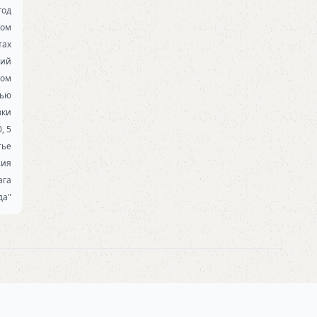
год
ком
тах
ний
ком
сью
вки
0, 5
тье
сия
ага
да"