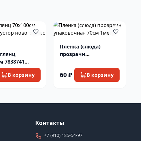
Пленка (слюда)
 глянц
прозрачн
м 7838741
упаковочная 70см
 новогод лес
1метр
60 ₽
В корзину
В корзину
Контакты
+7 (910) 185-54-97