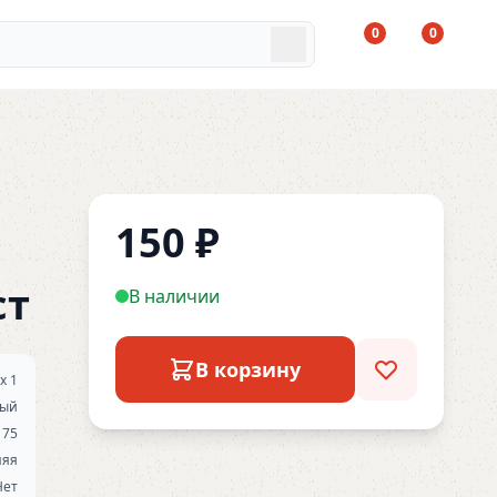
0
0
150
₽
ст
В наличии
В корзину
 х 1
тый
75
няя
Нет