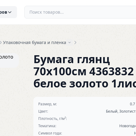
ров
Упаковочная бумага и пленка
Бумага глянц
70х100см 4363832
белое золото 1ли
Размер, м:
0.7
Цвет:
Белый, Золотис
Плотность, г/м²:
Тематика:
Новогод
Символ года: