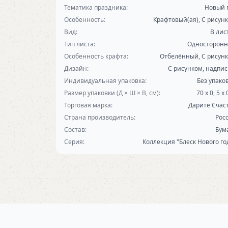
Тематика праздника:
Новый 
Особенность:
Крафтовый(ая), С рисун
Вид:
В лис
Тип листа:
Односторон
Особенность крафта:
Отбелённый, С рисун
Дизайн:
С рисунком, надпи
Индивидуальная упаковка:
Без упако
Размер упаковки (Д × Ш × В, см):
70 х 0, 5 х 
Торговая марка:
Дарите Счас
Страна производитель:
Рос
Состав:
Бум
Серия:
Коллекция "Блеск Нового го