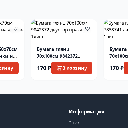
50х70см
Бумага глянц
Бумага
нки на
70х100см 9842372
70х100с
двустор праздник
двустор
170 ₽
170 ₽
рзину
В корзину
1лист
1лист
Информация
О нас