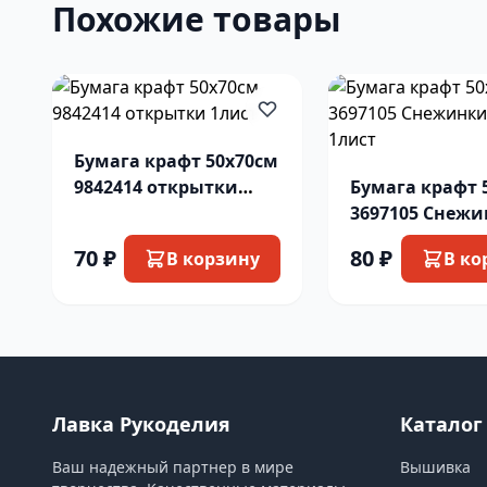
Похожие товары
Бумага крафт 50х70см
9842414 открытки
Бумага крафт 
1лист
3697105 Снежи
дереве 1лист
70 ₽
80 ₽
В корзину
В ко
Лавка Рукоделия
Каталог
Ваш надежный партнер в мире
Вышивка