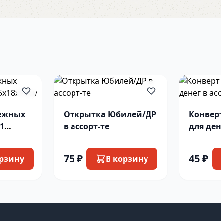
нежных
Открытка Юбилей/ДР
Конвер
81
в ассорт-те
для ден
75 ₽
45 ₽
орзину
В корзину