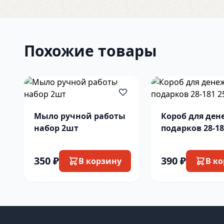
Похожие товары
Мыло ручной работы
Короб для де
набор 2шт
подарков 28-1
25х18х16см
350 ₽
390 ₽
В корзину
В к