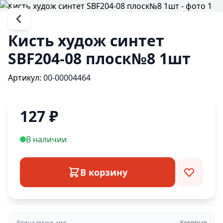
Кисть худож синтет
SBF204-08 плоск№8 1шт
Артикул:
00-00004464
127
₽
В наличии
В корзину
Длина ручки, мм:
Короткая