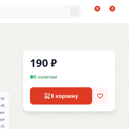
0
0
190
₽
В наличии
В корзину
50
40
дин
ые
х 35