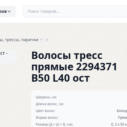
ров
ы, трессы, парички
Волосы тресс
прямые 2294371
B50 L40 ост
Ширина, см:
Длина волос, см:
Цвет волос:
Блон
Форма волос:
Прям
Размер (Д × Ш × В, см):
0, 2 х 50 