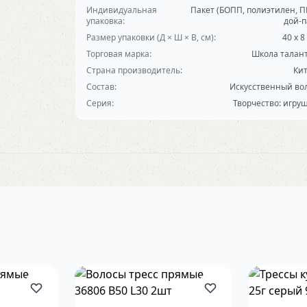
Индивидуальная
Пакет (БОПП, полиэтилен, П
упаковка:
дой-п
Размер упаковки (Д × Ш × В, см):
40 х 8
Торговая марка:
Школа талан
Страна производитель:
Ки
Состав:
Искусственный во
Серия:
Творчество: игру