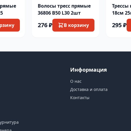
прямые
Волосы тресс прямые
Трессы 
25
36806 B50 L30 2шт
18см 25
276 ₽
295 ₽
орзину
В корзину
Информация
О нас
Доставка и оплата
Контакты
урнитура
анера