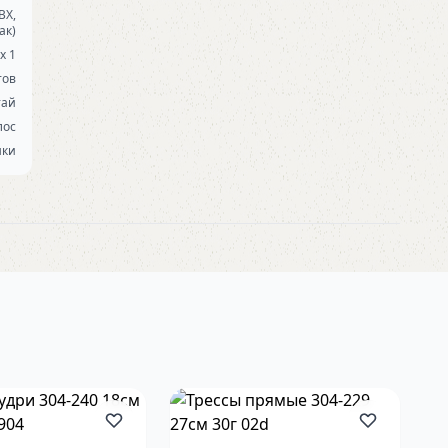
ВХ,
ак)
 х 1
тов
тай
лос
шки