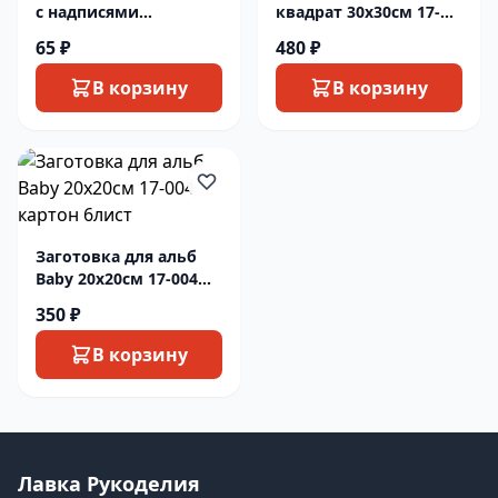
с надписями
квадрат 30х30см 17-
Приглашение ВТ2008-
074 картон 6лист
65 ₽
480 ₽
З
В корзину
В корзину
Заготовка для альб
Baby 20х20см 17-004
картон 6лист
350 ₽
В корзину
Лавка Рукоделия