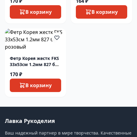
170 ₽
164 ₽
В корзину
В корзину
Фетр Корея жестк FKS
33х53см 1.2мм 827 бл
розовый
170 ₽
В корзину
Лавка Рукоделия
Ваш надежный партнер в мире творчества. Качественные