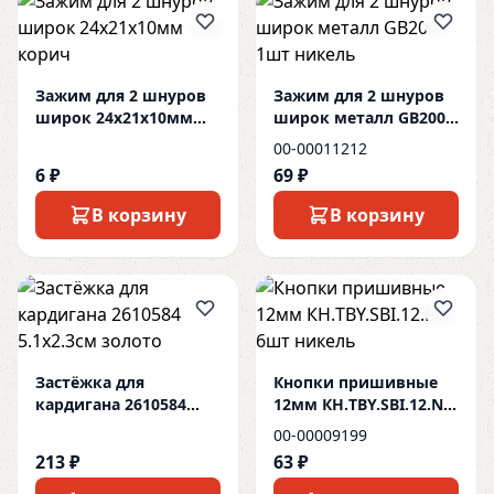
Зажим для 2 шнуров
Зажим для 2 шнуров
широк 24х21х10мм
широк металл GB2003
1шт корич
1шт никель
00-00011212
6 ₽
69 ₽
В корзину
В корзину
Застёжка для
Кнопки пришивные
кардигана 2610584
12мм КН.TBY.SBI.12.NIK
5.1х2.3см золото
6шт никель
00-00009199
213 ₽
63 ₽