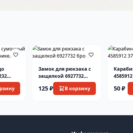
цо
Замок для рюкзака с
Караби
232
защелкой 6927732
4585912
ель
бронза
золото
125 ₽
50 ₽
орзину
В корзину