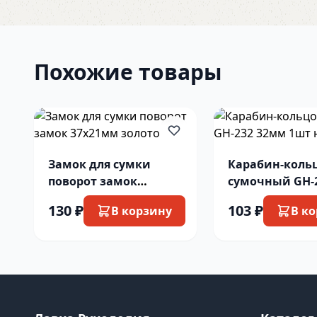
Похожие товары
Замок для сумки
Карабин-коль
поворот замок
сумочный GH-
37х21мм золото
32мм 1шт ник
130 ₽
103 ₽
В корзину
В к