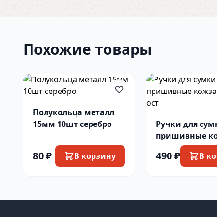
Похожие товары
Полукольца металл
15мм 10шт серебро
Ручки для сум
пришивные кожзам
4327944 ост
80 ₽
490 ₽
В корзину
В к