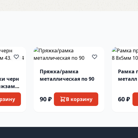
Пряжка/рамка
Рамка 
ки черн
металлическая по 90
металл 
10шт н
90 ₽
60 ₽
орзину
В корзину