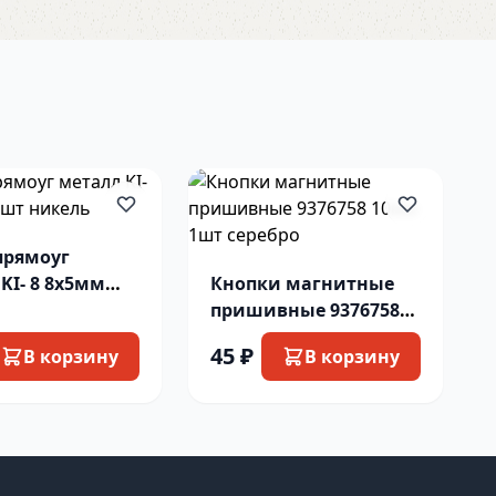
прямоуг
KI- 8 8х5мм
Кнопки магнитные
икель
пришивные 9376758
10мм 1шт серебро
45 ₽
В корзину
В корзину