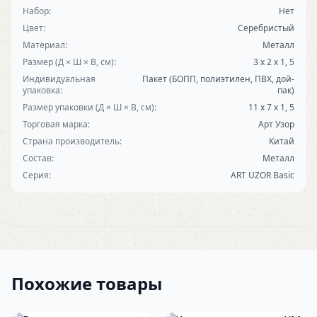
Набор:
Нет
Цвет:
Серебристый
Материал:
Металл
Размер (Д × Ш × В, см):
3 х 2 х 1, 5
Индивидуальная
Пакет (БОПП, полиэтилен, ПВХ, дой-
упаковка:
пак)
Размер упаковки (Д × Ш × В, см):
11 х 7 х 1, 5
Торговая марка:
Арт Узор
Страна производитель:
Китай
Состав:
Металл
Серия:
ART UZOR Basic
Похожие товары