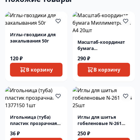
Иглы-гвоздики для
закалывания 50г
Масштаб-координат
бумага
Миллиметровка А4
120 ₽
290 ₽
20шт
В корзину
В корзину
Игольница (туба)
Иглы для шитья
пластик прозрачная
гобеленовые N-261
1377150 1шт
№14 25шт
36 ₽
250 ₽