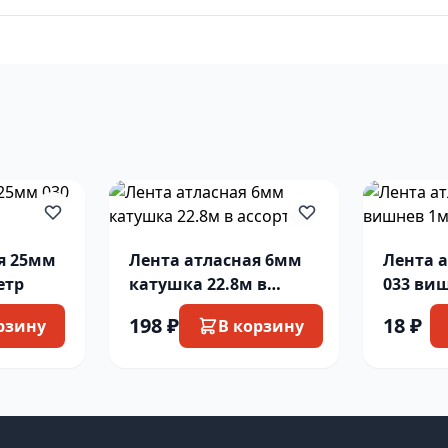
я 25мм
Лента атласная 6мм
Лента 
етр
катушка 22.8м в
033 ви
ассорт-те
198 ₽
18 ₽
рзину
В корзину