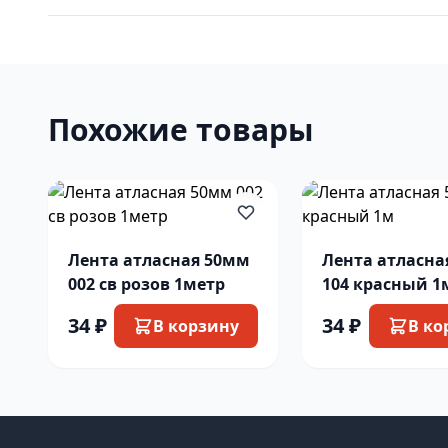
Похожие товары
Лента атласная 50мм
Лента атласна
002 св розов 1метр
104 красн
34 ₽
34 ₽
В корзину
В ко