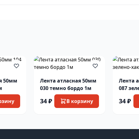
я 50мм
Лента атласная 50мм
Лента 
ый 1м
030 темно бордо 1м
087 зел
34 ₽
34 ₽
рзину
В корзину