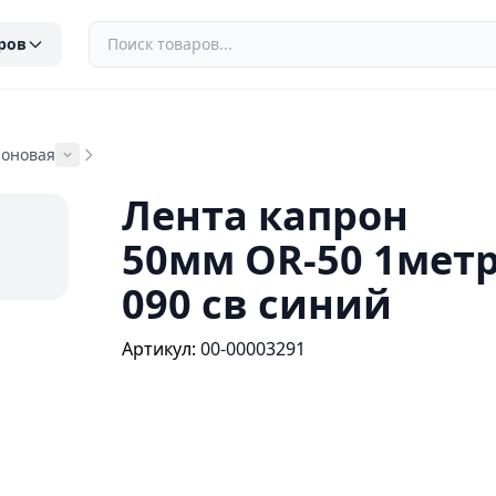
ров
роновая
Лента капрон
50мм OR-50 1мет
090 св синий
Артикул:
00-00003291