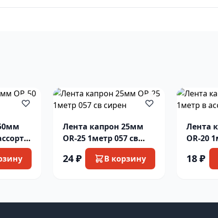
 50мм
Лента капрон 25мм
Лента 
ассорт-
OR-25 1метр 057 св
OR-20 1
сирен
те
24 ₽
18 ₽
рзину
В корзину