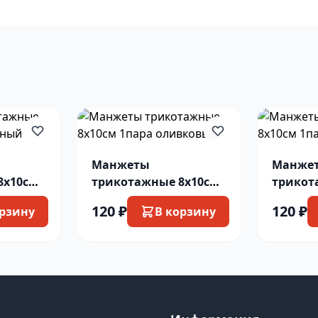
Манжеты
Манже
8х10см
трикотажные 8х10см
трикот
й
1пара оливковый
1пара 
120 ₽
120 ₽
орзину
В корзину