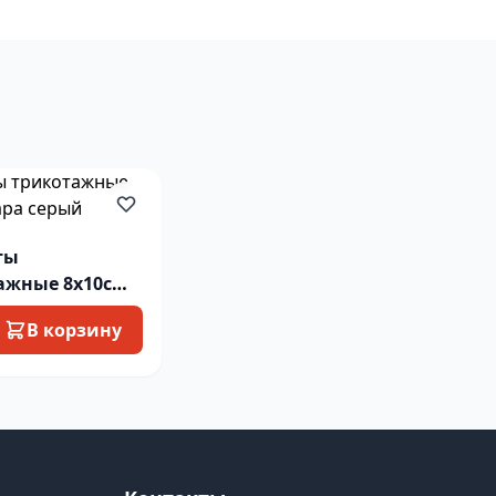
ты
ажные 8х10см
серый
В корзину