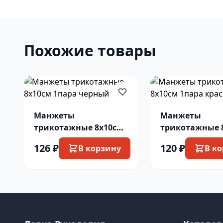
Похожие товары
Манжеты
Манжеты
трикотажные 8х10см
трикотажные 
1пара черный
1пара красны
126 ₽
120 ₽
В корзину
В к