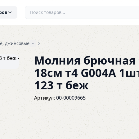
ров
е, джинсовые
Молния брючная
18см т4 G004A 1ш
123 т беж
Артикул:
00-00009665