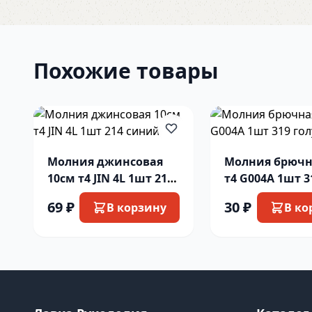
Похожие товары
Молния джинсовая
Молния брючн
10см т4 JIN 4L 1шт 214
т4 G004A 1шт 3
синий
голуб
69 ₽
30 ₽
В корзину
В ко