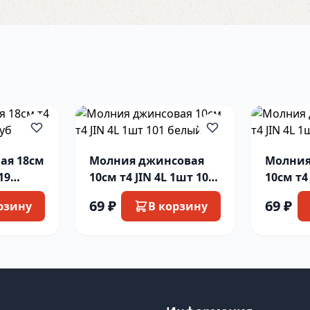
ая 18см
Молния джинсовая
Молния
19
10см т4 JIN 4L 1шт 101
10см т4
белый
голубо
69 ₽
69 ₽
рзину
В корзину