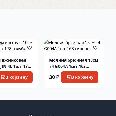
 джинсовая
Молния брючная 18см
 JIN 4L 1шт 178
т4 G004A 1шт 163
й
сиренев
30 ₽
В корзину
В корзину