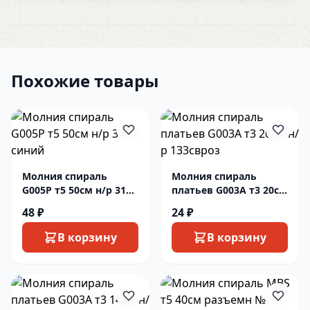
Похожие товары
Молния спираль
Молния спираль
G005P т5 50см н/р 318
платьев G003A т3 20см
т синий
н/р 133свроз
48 ₽
24 ₽
В корзину
В корзину