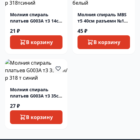
Молния спираль
Молния спираль MBS
платьев G003A т3 14см
т5 40см разъемн №101
н/р 318тсиний
белый
21 ₽
45 ₽
В корзину
В корзину
Молния спираль
платьев G003A т3 35см
н/р 318 т синий
27 ₽
В корзину