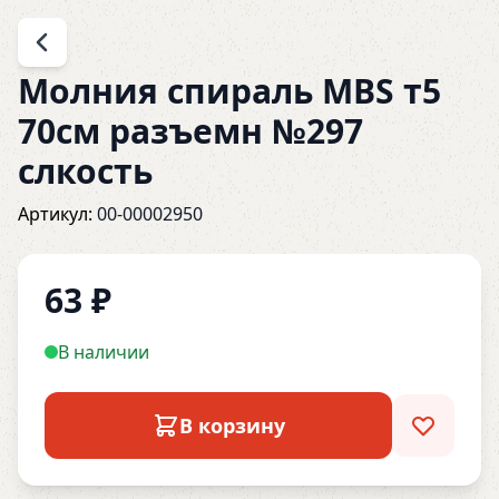
Молния спираль MBS т5
70см разъемн №297
слкость
Артикул:
00-00002950
63
₽
В наличии
В корзину