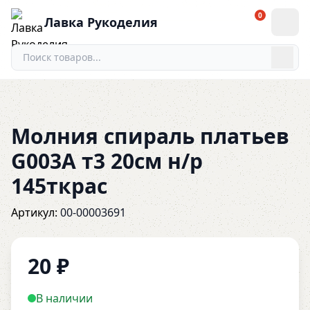
0
Лавка Рукоделия
Молния спираль платьев
G003A т3 20см н/р
145ткрас
Артикул:
00-00003691
20
₽
В наличии