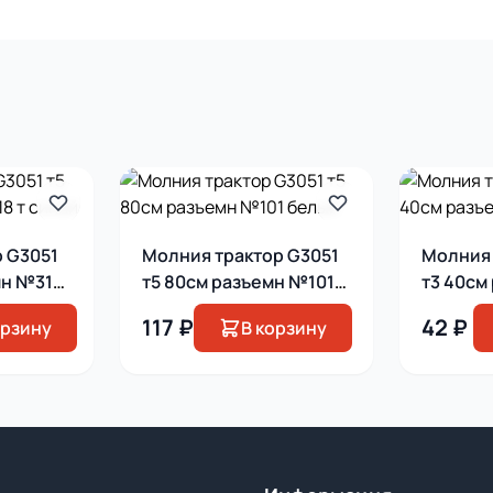
 G3051
Молния трактор G3051
Молния 
мн №318
т5 80см разъемн №101
т3 40см
белый
ярко-о
117 ₽
42 ₽
орзину
В корзину