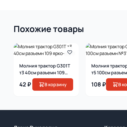
Похожие товары
Молния трактор G301T
Молния трактор
т3 40см разъемн 109
т5 100см разъе
ярко-желт
т синий
42 ₽
108 ₽
В корзину
В к