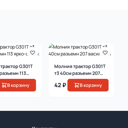
трактор G301T
Молния трактор G301T
 разъемн 113
т3 40см разъемн 207
ранж
васильков
42 ₽
В корзину
В корзину