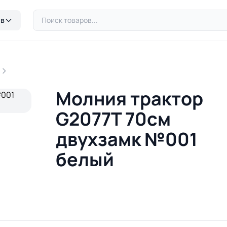
ов
Молния трактор
G2077T 70см
двухзамк №001
белый