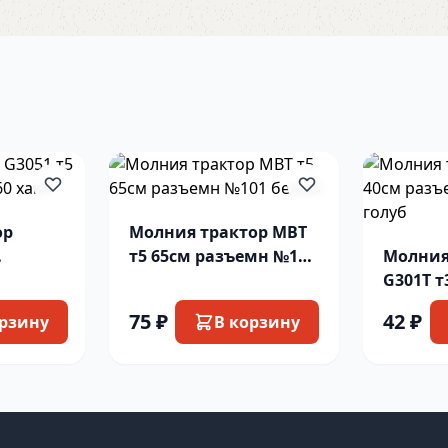
ор
Молния трактор MBT
т5 65см разъемн №101
Молния
 хаки
белый
G301T т
разъемн
75 ₽
42 ₽
орзину
В корзину
голуб