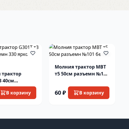
Молния трактор MBT
 трактор
т5 50см разъемн №101
3 40см
белый
 330 ярко
60 ₽
В корзину
В корзину