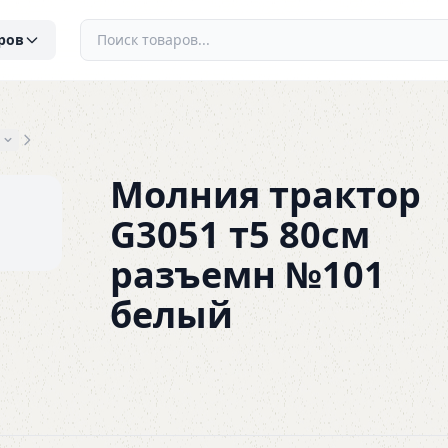
ров
Молния трактор
G3051 т5 80см
разъемн №101
белый