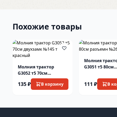
Похожие товары
Молния тракт
Молния трактор
G3051 т5 80см
G3052 т5 70см
разъемн №260
двухзамк №145 т
135 ₽
111 ₽
В корзину
В к
красный