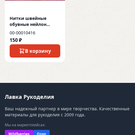
Нитки швейные
обувные нейлон
1500D/2 45.7м 114 т
00-00010416
красный
150 ₽
В корзину
Лавка Рукоделия
Ваш надежный партнер в мире творчества. Качественные
материалы для рукоделия с 2009 года.
Мы на маркетплейсах:
Wildberries
Ozon