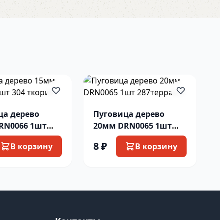
ца дерево
Пуговица дерево
RN0066 1шт
20мм DRN0065 1шт
орич
287терракот
8 ₽
В корзину
В корзину