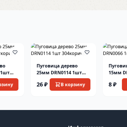
ево
Пуговица дерево
Пугови
 1шт
25мм DRN0114 1шт
15мм D
304коричн
304 тк
26 ₽
8 ₽
рзину
В корзину