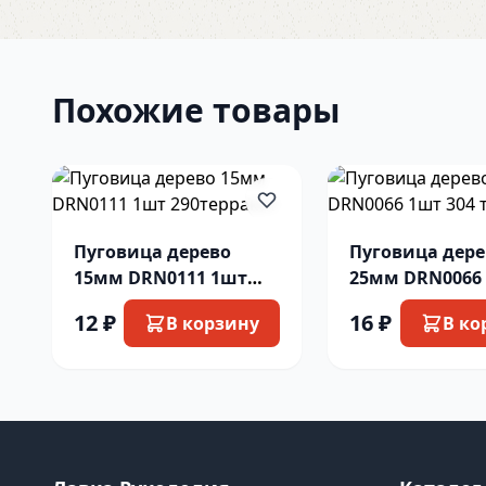
Похожие товары
Пуговица дерево
Пуговица дер
15мм DRN0111 1шт
25мм DRN0066
290терракот
304 ткорич
12 ₽
16 ₽
В корзину
В ко