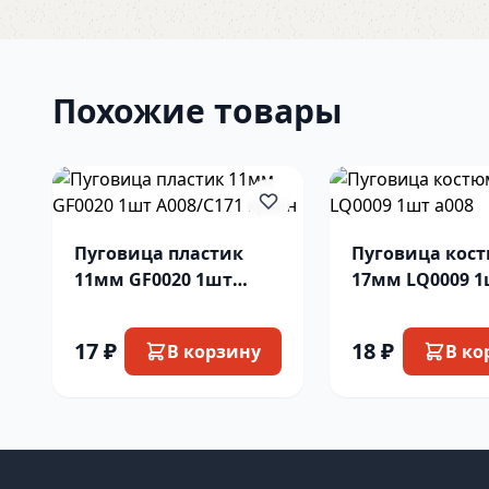
Похожие товары
Пуговица пластик
Пуговица кос
11мм GF0020 1шт
17мм LQ0009 1
А008/С171 красн
17 ₽
18 ₽
В корзину
В ко