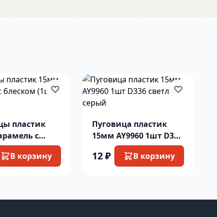
цы пластик
Пуговица пластик
арамель с
15мм AY9960 1шт D336
м (1шт) белый
светло-серый
12 ₽
В корзину
В корзину