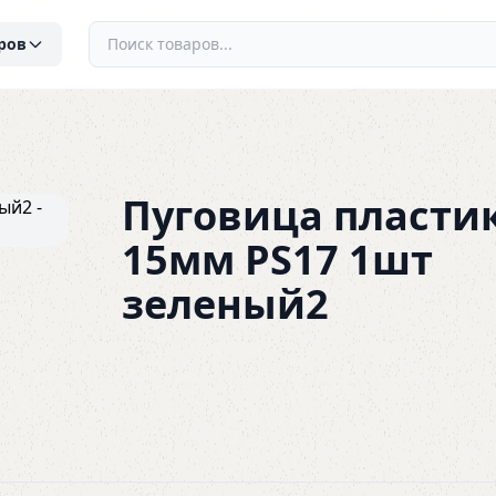
ров
Пуговица пласти
15мм PS17 1шт
зеленый2