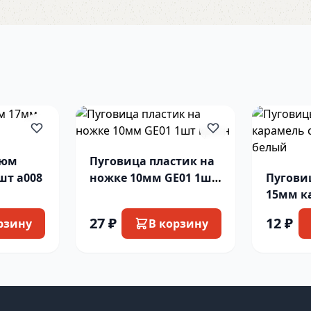
тюм
Пуговица пластик на
шт а008
ножке 10мм GE01 1шт
Пугови
красн
15мм к
блеско
27 ₽
12 ₽
рзину
В корзину