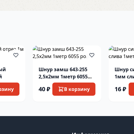
ый
Шнур замш 643-255
Шнур с
й
2,5х2мм 1метр 6055
1мм сл
роз
40 ₽
16 ₽
рзину
В корзину