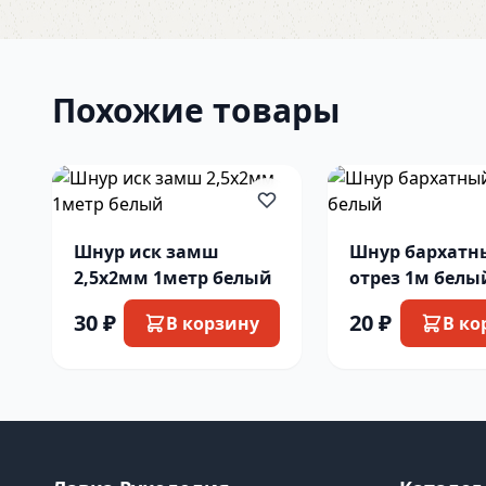
Похожие товары
Шнур иск замш
Шнур бархатн
2,5х2мм 1метр белый
отрез 1м белы
30 ₽
20 ₽
В корзину
В ко