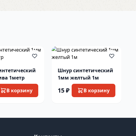
интетический
Шнур синтетический
ива 1метр
1мм желтый 1м
15 ₽
В корзину
В корзину