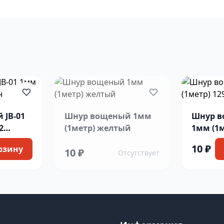
 JB-01
Шнур вощеный 1мм
Шнур в
2
(1метр) желтый
1мм (1м
голубо
10 ₽
рзину
10 ₽
Отсутствует