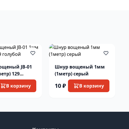
ощеный JB-01
Шнур вощеный 1мм
етр) 129
(1метр) серый
й
10 ₽
В корзину
В корзину