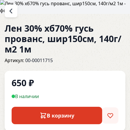
Лен 30% хб70% гусь
прованс, шир150см, 140г/
м2 1м
Артикул:
00-00011715
650
₽
В наличии
В корзину