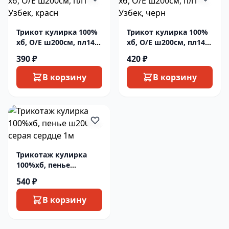
Трикот кулирка 100%
Трикот кулирка 100%
хб, О/Е ш200см, пл145,
хб, О/Е ш200см, пл145,
Узбек, красн
Узбек, черн
390 ₽
420 ₽
В корзину
В корзину
Трикотаж кулирка
100%хб, пенье
ш200см, серая сердце
540 ₽
1м
В корзину