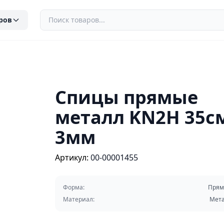
ров
Спицы прямые
металл KN2H 35с
3мм
Артикул:
00-00001455
Форма:
Прям
Материал:
Мет