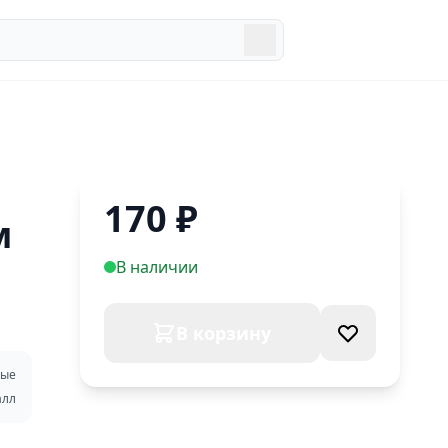
0
0
170
₽
м
В наличии
В корзину
ые
алл