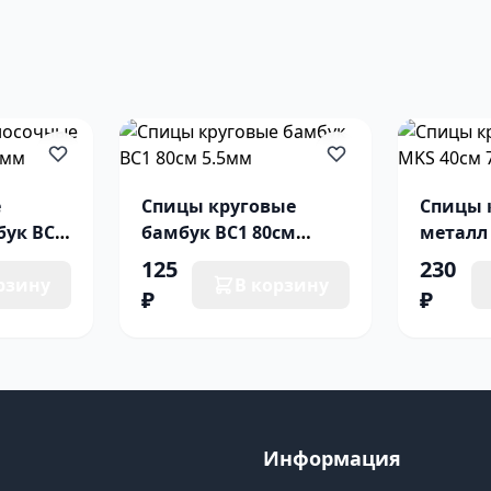
е
Спицы круговые
Спицы 
бук BC2
бамбук BC1 80см
металл
5.5мм
125
230
рзину
В корзину
₽
₽
Информация