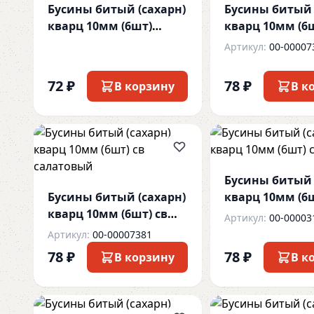
Бусины битый (сахарн)
Бусины битый 
кварц 10мм (6шт)
кварц 10мм (6
ассорти
брусничный
Артикул:
00-00007
72 ₽
78 ₽
В корзину
В к
Бусины битый 
Бусины битый (сахарн)
кварц 10мм (6
кварц 10мм (6шт) св
светло-желт
Артикул:
00-00003
салатовый
Артикул:
00-00007381
78 ₽
78 ₽
В корзину
В к