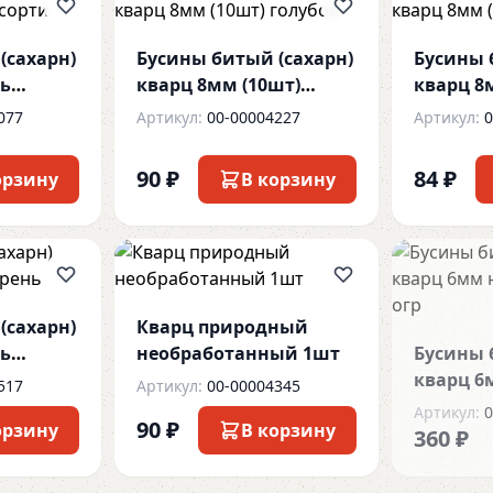
(сахарн)
Бусины битый (сахарн)
Бусины 
ть
кварц 8мм (10шт)
кварц 8
голубой
салатов
077
Артикул:
00-00004227
Артикул:
0
90 ₽
84 ₽
орзину
В корзину
(сахарн)
Кварц природный
ть
необработанный 1шт
Бусины 
кварц 6
517
Артикул:
00-00004345
без огр
Артикул:
0
90 ₽
орзину
В корзину
360 ₽