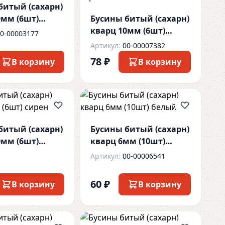
битый (сахарн)
0мм (6шт)
Бусины битый (сахарн)
кварц 10мм (6шт)
0-00003177
салатовый с огр
Артикул:
00-00007382
78 ₽
В корзину
В корзину
битый (сахарн)
Бусины битый (сахарн)
0мм (6шт)
кварц 6мм (10шт)
белый
Артикул:
00-00006541
60 ₽
В корзину
В корзину