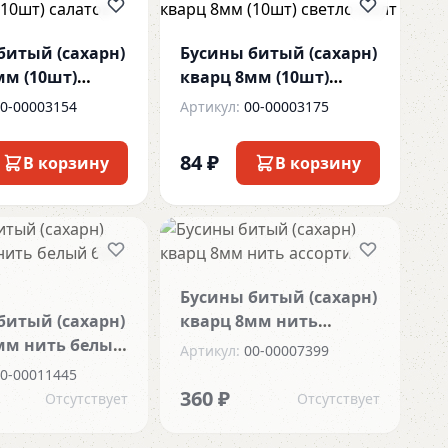
битый (сахарн)
Бусины битый (сахарн)
мм (10шт)
кварц 8мм (10шт)
светло-желт
0-00003154
Артикул:
00-00003175
84 ₽
В корзину
В корзину
Бусины битый (сахарн)
битый (сахарн)
кварц 8мм нить
мм нить белый
ассорти
Артикул:
00-00007399
0-00011445
360 ₽
Отсутствует
Отсутствует