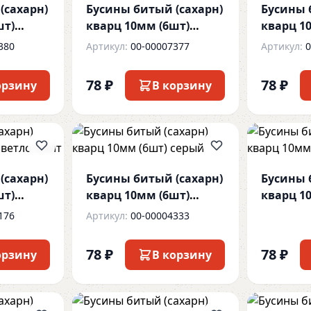
(сахарн)
Бусины битый (сахарн)
Бусины 
шт)
кварц 10мм (6шт)
кварц 1
зеленый
оранж
380
Артикул:
00-00007377
Артикул:
0
78 ₽
78 ₽
орзину
В корзину
(сахарн)
Бусины битый (сахарн)
Бусины 
шт)
кварц 10мм (6шт)
кварц 1
серый
сирен
176
Артикул:
00-00004333
78 ₽
78 ₽
орзину
В корзину