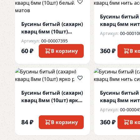
Бусины битый 
Бусины битый (сахарн)
кварц 6мм ни
кварц 6мм (10шт)
ассорти
Артикул:
00-00010
белый матов
Артикул:
00-00007395
60 ₽
360 ₽
В корзину
В к
Бусины битый (сахарн)
Бусины битый 
кварц 8мм (10шт) ярко
кварц 8мм ни
роз
сирень
Артикул:
00-00004
84 ₽
360 ₽
В корзину
В к