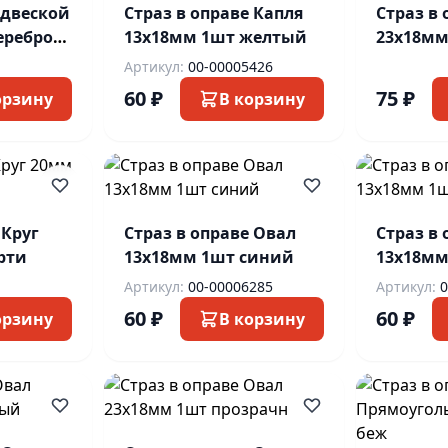
одвеской
Страз в оправе Капля
Страз в 
серебро/
13х18мм 1шт желтый
23х18мм
Артикул:
00-00005426
60 ₽
75 ₽
орзину
В корзину
 Круг
Страз в оправе Овал
Страз в
рти
13х18мм 1шт синий
13х18мм
Артикул:
00-00006285
Артикул:
0
60 ₽
60 ₽
орзину
В корзину