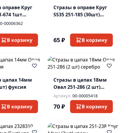
в оправе Круг
Стразы в оправе Круг
1-674 1шт
SS35 251-185 (30шт)
овый
изумруд
0-00006362
65 ₽
В корзину
В корзину
в цапах 14мм
Стразы в цапах 18мм
шт) фуксия
Овал 251-286 (2 шт)
серебро
Артикул:
00-00005418
70 ₽
В корзину
В корзину