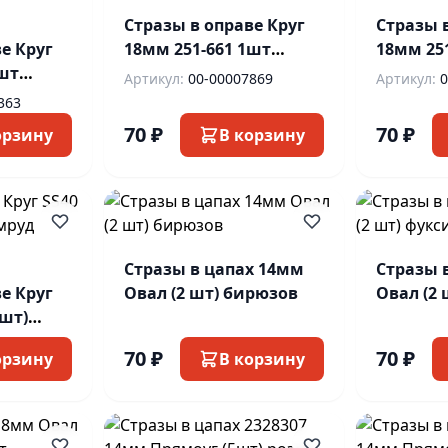
Стразы в оправе Круг
Стразы 
е Круг
18мм 251-661 1шт
18мм 25
1шт
голубой
фиолет
Артикул:
00-00007869
Артикул:
0
вый
363
70 ₽
70 ₽
орзину
В корзину
Стразы в цапах 14мм
Стразы 
е Круг
Овал (2 шт) бирюзов
Овал (2 
0шт)
ок
70 ₽
70 ₽
орзину
В корзину