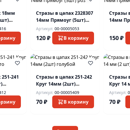
х 18мм
Стразы в цапах 2328307
Стразы в
 шт)
14мм Прямоуг (5шт)
14мм Пр
розов
корич
416
Артикул:
00-00005053
120 ₽
150 ₽
орзину
В корзину
 251-241
Стразы в цапах 251-242
Стразы в
)
Круг 14мм (2шт)
Круг 14 мм (
голубой
серебро
412
Артикул:
00-00005409
Артикул:
0
70 ₽
70 ₽
орзину
В корзину