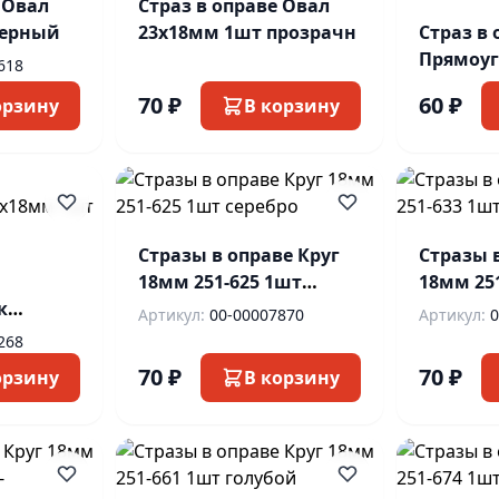
 Овал
Страз в оправе Овал
черный
23х18мм 1шт прозрачн
Страз в 
Прямоу
618
13х18мм
70 ₽
60 ₽
орзину
В корзину
Стразы в оправе Круг
Стразы 
18мм 251-625 1шт
18мм 25
к
серебро
синий
Артикул:
00-00007870
Артикул:
0
оз
268
70 ₽
70 ₽
орзину
В корзину