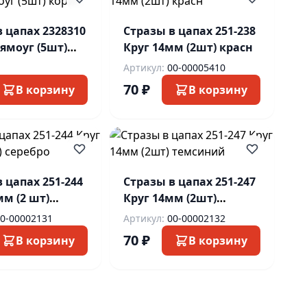
 цапах 2328310
Стразы в цапах 251-238
ямоуг (5шт)
Круг 14мм (2шт) красн
Артикул:
00-00005410
70 ₽
В корзину
В корзину
 цапах 251-244
Стразы в цапах 251-247
2 шт)
Круг 14мм (2шт)
темсиний
0-00002131
Артикул:
00-00002132
70 ₽
В корзину
В корзину