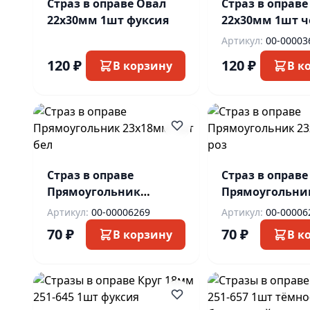
Страз в оправе Овал
Страз в оправе
22х30мм 1шт фуксия
22х30мм 1шт 
Артикул:
00-00003
120 ₽
120 ₽
В корзину
В к
Страз в оправе
Страз в оправе
Прямоугольник
Прямоугольни
23х18мм 1шт бел
23х18мм 1шт р
Артикул:
00-00006269
Артикул:
00-00006
70 ₽
70 ₽
В корзину
В к