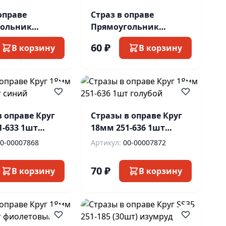
оправе
Страз в оправе
гольник
Прямоугольник
 1шт беж
13х18мм 1шт желт
60 ₽
В корзину
В корзину
в оправе Круг
Стразы в оправе Круг
1-633 1шт
18мм 251-636 1шт
голубой
0-00007868
Артикул:
00-00007872
70 ₽
В корзину
В корзину