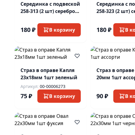
Серединка с подвеской
Серединка с п
258-313 (2 шт) серебро/
258-323 (2 шт) 
красн
синий ост
180 ₽
180 ₽
В корзину
В к
Страз в оправе Капля
Страз в оправе
23х18мм 1шт зеленый
20мм 1шт ассо
Артикул:
00-00006273
75 ₽
90 ₽
В корзину
В к