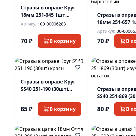
Стразы в оправе Круг
18мм 251-645 1шт
Стразы в оправ
фуксия
18мм 251-657 
Артикул:
00-00006283
тёмно-бирюзо
Артикул:
00-00006
70 ₽
70 ₽
В корзину
В к
Стразы в оправе Круг
SS40 251-190 (30шт)
Стразы в оправ
красн
SS40 251-869 (3
изумруд остат
85 ₽
80 ₽
В корзину
В к