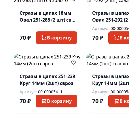
Стразы в цапах 18мм
Стразы в цапа
Овал 251-288 (2 шт) св
Овал 251-292 (2
золото
салат
Артикул:
00-00005
70 ₽
70 ₽
В корзину
В к
Стразы в цапах 251-239
Стразы в цапах
Круг 14мм (2шт) свроз
Круг 14мм (2шт
свзолото
Артикул:
00-00005411
Артикул:
00-00005
70 ₽
70 ₽
В корзину
В к