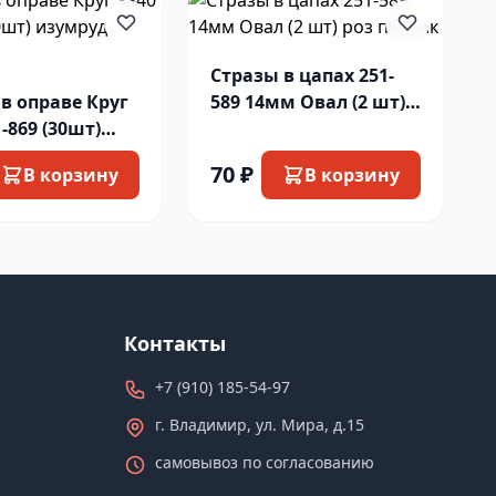
Стразы в цапах 251-
в оправе Круг
589 14мм Овал (2 шт)
1-869 (30шт)
роз персик
д остаток
70 ₽
В корзину
В корзину
Контакты
+7 (910) 185-54-97
г. Владимир, ул. Мира, д.15
самовывоз по согласованию