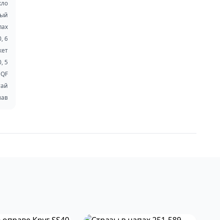
кло
ный
пах
0, 6
кет
0, 5
QF
тай
лав