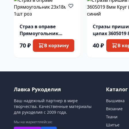
Страз в оправе
Стразы приши
Прямоугольник
цапах 3605019
23х18мм 1шт роз
Круг (4шт) си
70 ₽
40 ₽
В корзину
В ко
Лавка Рукоделия
Каталог
Ваш надежный партнер в мире
Вышивка
творчества. Качественные материалы
Вязание
для рукоделия с 2009 года.
Ткани
Мы на маркетплейсах:
Шитье