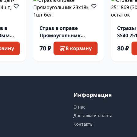
в в
Страз в оправе
Стразы 
 8мм
Прямоугольник
SS40 25
ний
23х18мм 1шт бел
изумру
70 ₽
80 ₽
рзину
В корзину
Информация
О нас
Доставка и оплата
Контакты