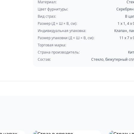
Материал:
Сте
Цвет фурнитуры:
Серебря
Вид страз:
В ца
Размер (Д × Ш × В, см):
1 х 1, 4 х 
Индивидуальная упаковка:
Клапан, па
Размер упаковки (Д × Ш × В, см):
11 х 7 х 
Торговая марка:
Страна производитель:
Ки
Состав:
Стекло, бижутерный сп