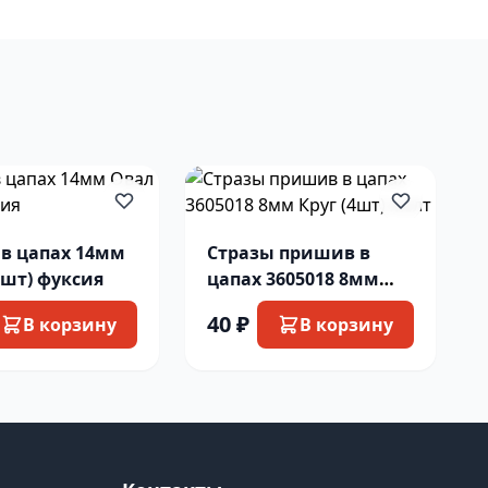
 в цапах 14мм
Стразы пришив в
 шт) фуксия
цапах 3605018 8мм
Круг (4шт) желт
40 ₽
В корзину
В корзину