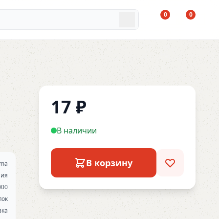
0
0
17
₽
В наличии
В корзину
ma
ния
000
пок
вка