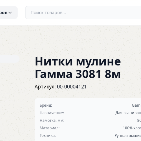
ров
Нитки мулине
Гамма 3081 8м
Артикул:
00-00004121
Бренд:
Gam
Назначение:
Для вышива
Намотка, мм:
8
Материал:
100% хло
Техника:
Ручная выши