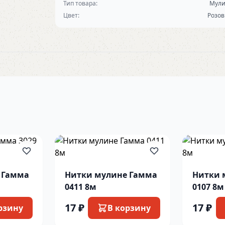
Тип товара:
Мул
Цвет:
Розо
 Гамма
Нитки мулине Гамма
Нитки 
0411 8м
0107 8м
17 ₽
17 ₽
рзину
В корзину