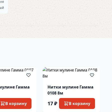
ине
вый
мулине Гамма
Нитки мулине Гамма
0108 8м
17 ₽
В корзину
В корзину