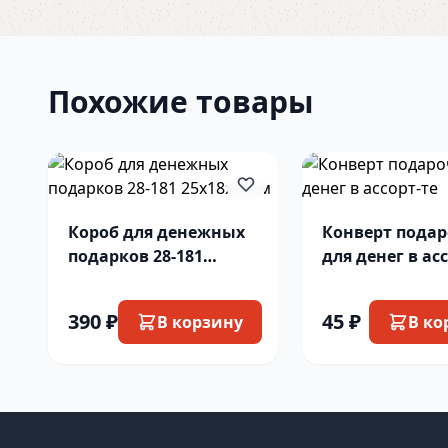
Похожие товары
Короб для денежных
Конверт пода
подарков 28-181
для денег в ас
25х18х16см
390 ₽
45 ₽
В корзину
В ко