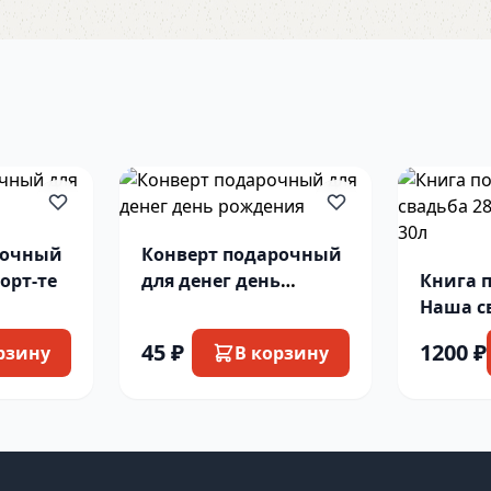
рочный
Конверт подарочный
сорт-те
для денег день
Книга 
рождения
Наша св
21.5х15
45 ₽
1200 ₽
рзину
В корзину