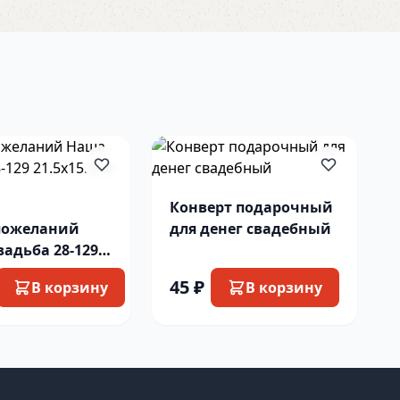
Конверт подарочный
пожеланий
для денег свадебный
адьба 28-129
.5см 30л
45 ₽
В корзину
В корзину