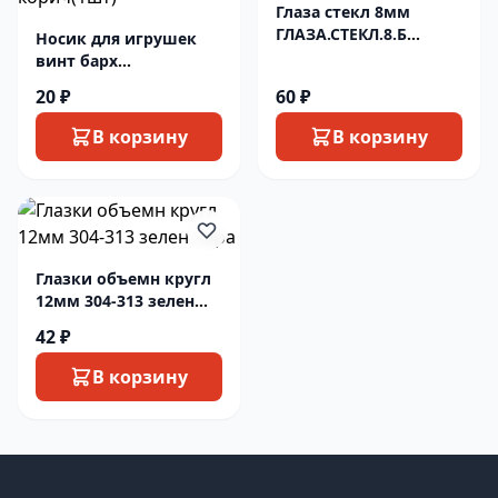
Глаза стекл 8мм
ГЛАЗА.СТЕКЛ.8.Б
Носик для игрушек
прозрачн (1 пара)
винт барх
НОС.БАР.15*12.КОР
20 ₽
60 ₽
корич(1шт)
В корзину
В корзину
Глазки объемн кругл
12мм 304-313 зелен
пара
42 ₽
В корзину