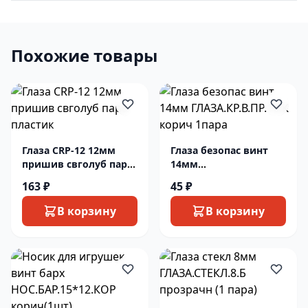
Похожие товары
Глаза CRP-12 12мм
Глаза безопас винт
пришив свголуб пара
14мм
пластик
ГЛАЗА.КР.В.ПР.14.К
163 ₽
45 ₽
корич 1пара
В корзину
В корзину